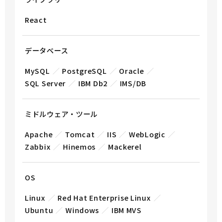
React
データベース
MySQL
PostgreSQL
Oracle
SQL Server
IBM Db2
IMS/DB
ミドルウェア・ツール
Apache
Tomcat
IIS
WebLogic
Zabbix
Hinemos
Mackerel
OS
Linux
Red Hat Enterprise Linux
Ubuntu
Windows
IBM MVS