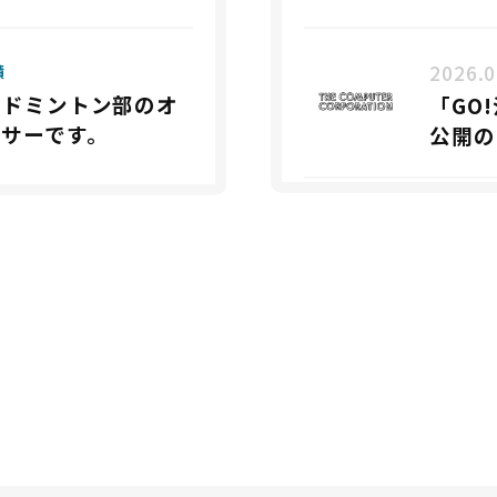
2026.0
績
バドミントン部のオ
「GO
サーです。
公開の
2026.0
28卒
ンカン
2026.0
林 瑚
を締結