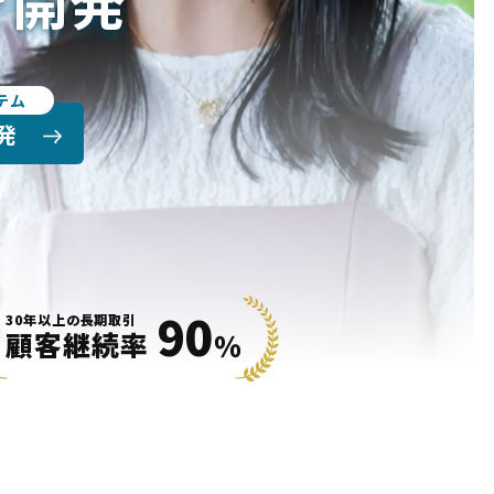
を開発
テム
発
90
30年以上の長期取引
顧客継続率
％