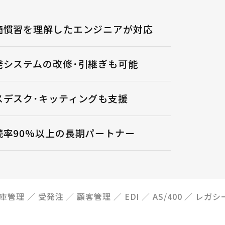
2026.0
(株)LD
商慣習を理解したエンジニアが対応
催／劇
事」
発システムの改修･引継ぎも可能
2026.0
スデスク･キッティングも支援
『元OL
チャン
続率90%以上の長期パートナー
2026.0
メガネ
らせ
庫管理
受発注
顧客管理
EDI
AS/400
レガシ