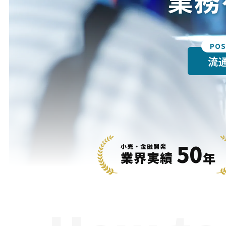
業務
POS
流
50
小売・金融開発
業界実績
年