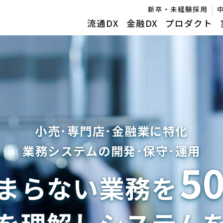
新卒・未経験採用
流通DX
金融DX
プロダクト
小売･専門店･金融業に特化
業務システムの開発･保守･運用
5
まらない業務を