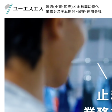
流通(小売･卸売)と金融業に特化
業務システム開発･保守･運用会社
止