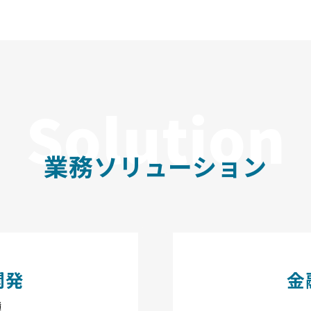
2026.0
千葉ロ
業務ソリューション
開発
金
績