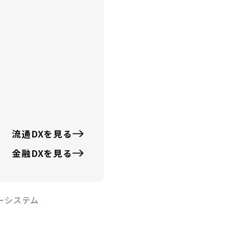
4.09
H JAPAN ＆(株)2nd place主
団EXILE小澤雄太「丸裸刑
4.02
すずのGolf Place』YouTube
ネル開設のお知らせ
流通DXを見る
金融DXを見る
4.02
のレジ 春の展示会出展のお知
ーシステム