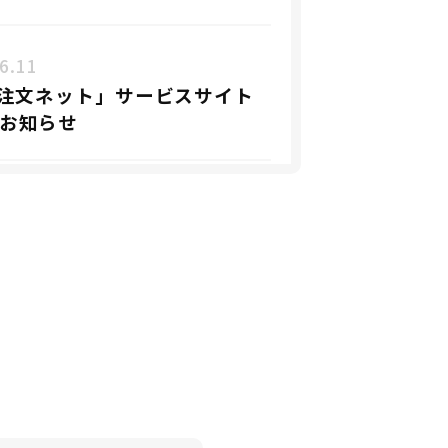
6.11
!注文ネット」サービスサイト
お知らせ
6.01
向けインターンシップ・オープ
パニーの募集を開始しました
5.01
都選手とスポンサーシップ契約