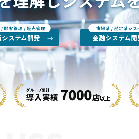
を理解しシステム
 / 顧客管理 / 販売管理
市場系 / 勘定系シス
通システム開発
金融システム開
7000
グループ累計
導入実績
店
以上