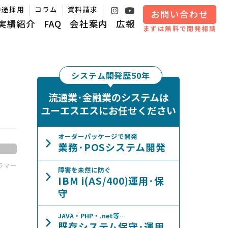
中途採用
コラム
資料請求
お問い合わせ
実績紹介
FAQ
会社案内
広報
まずは無料で開発相談
システム開発歴50年
流通業･金融業のシステムは
ユーエスエスにお任せください
オーダーパッケージで開発
業務･POSシステム開発
ラマー
障害を未然に防ぐ
IBM i(AS/400)運用･保
守
JAVA・PHP・.net等…
既存システム保守･運用