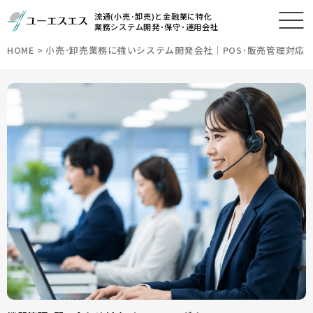
流通(小売･卸売)と金融業に特化
業務システム開発･保守･運用会社
HOME
>
小売･卸売業務に強いシステム開発会社｜POS･販売管理対応