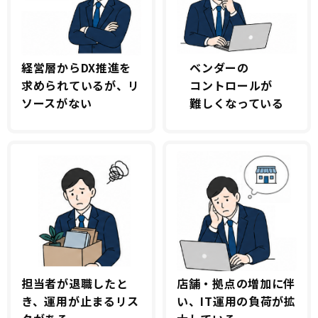
経営層からDX推進を
ベンダーの
求められているが、
リ
コントロールが
ソースがない
難しくなっている
担当者が退職した
と
店舗・拠点の増加に
伴
き、運用が止まる
リス
い、IT運用の負荷
が拡