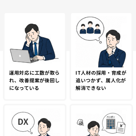
運用対応に工数が
取ら
IT人材の採用・育成
が
れ、改善提案が
後回し
追いつかず、
属人化が
になっている
解消できない