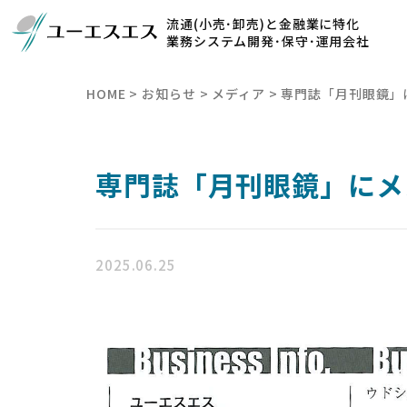
流通(小売･卸売)と金融業に特化
業務システム開発･保守･運用会社
HOME
>
お知らせ
>
メディア
>
専門誌「月刊眼鏡」
専門誌「月刊眼鏡」にメ
2025.06.25