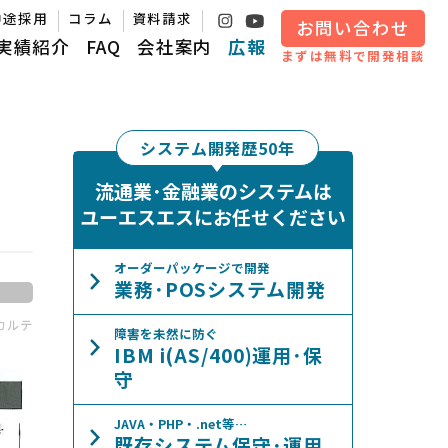
中途採用
コラム
資料請求
お問い合わせ
実績紹介
FAQ
会社案内
広報
まずは無料で開発相談
システム開発歴50年
流通業･金融業のシステムは
ユーエスエスにお任せください
オーダーパッケージで開発
業務･POSシステム開発
カルテ
障害を未然に防ぐ
IBM i(AS/400)運用･保
守
JAVA・PHP・.net等…
既存システム保守･運用