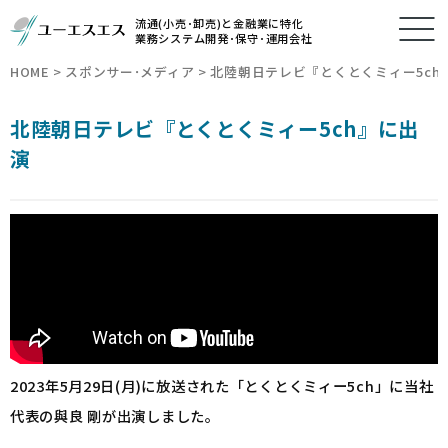
流通(小売･卸売)と金融業に特化
業務システム開発･保守･運用会社
HOME
>
スポンサー･メディア
>
北陸朝日テレビ『とくとくミィー5ch
北陸朝日テレビ『とくとくミィー5ch』に出
演
2023年5月29日(月)に放送された「とくとくミィー5ch」に当社
代表の與良 剛が出演しました。