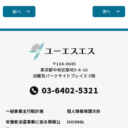
c
it
ai
e
t
l
前へ
次へ
b
e
o
r
o
k
〒104-0045
東京都中央区築地5-6-10
浜離宮パークサイドプレイス 5階
03-6402-5321
一般事業主行動計画
個人情報保護方針
労働者派遣事業に係る情報公
ISO9001