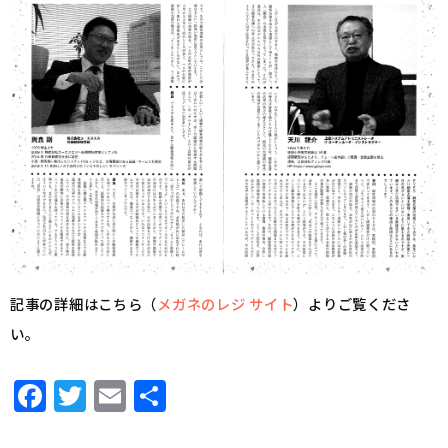
記事の詳細はこちら（
メガネのレジ サイト
）よりご覧くださ
い。
F
T
E
共
a
w
m
有