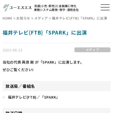
流通(小売･卸売)と金融業に特化
業務システム開発･保守･運用会社
HOME
>
お知らせ
>
メディア
>
福井テレビ(FTB)「SPARK」に出演
福井テレビ(FTB)「SPARK」に出演
2023.09.13
メディア
当社の代表 與良 剛 が「SPARK」に出演します。
ぜひご覧ください!
放送局／番組名
福井テレビ(FTB)／「SPARK」