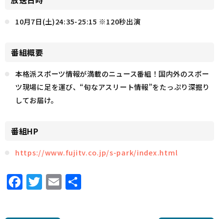
放送日時
10月7日(土)24:35-25:15 ※120秒出演
番組概要
本格派スポーツ情報が満載のニュース番組！国内外のスポー
ツ現場に足を運び、“旬なアスリート情報”をたっぷり深掘り
してお届け。
番組HP
https://www.fujitv.co.jp/s-park/index.html
F
T
E
共
a
w
m
有
c
it
ai