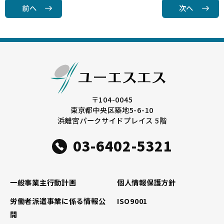
e
t
l
前へ
次へ
b
e
o
r
o
k
〒104-0045
東京都中央区築地5-6-10
浜離宮パークサイドプレイス 5階
03-6402-5321
一般事業主行動計画
個人情報保護方針
労働者派遣事業に係る情報公
ISO9001
開