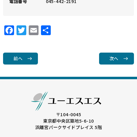
電話番号
045-442-2191
F
T
E
共
a
w
m
有
c
it
ai
e
t
l
前へ
次へ
b
e
o
r
o
k
〒104-0045
東京都中央区築地5-6-10
浜離宮パークサイドプレイス 5階