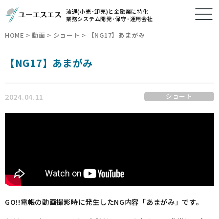
流通(小売･卸売)と金融業に特化
業務システム開発･保守･運用会社
HOME
>
動画
>
ショート
>
【NG17】あまがみ
【NG17】あまがみ
2024.04.11
ショート
GO!!電帳の動画撮影時に発生したNG内容「あまがみ」です。