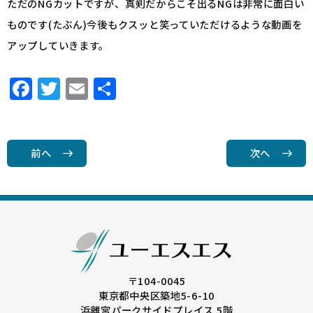
ただのNGカットですが、真剣だからこそ出るNGは非常に面白い
ものです(たぶん)今後もクスッと笑っていただけるような動画を
アップしていきます。
F
T
E
共
a
w
m
有
c
it
ai
e
t
l
前へ
次へ
b
e
o
r
o
k
〒104-0045
東京都中央区築地5-6-10
浜離宮パークサイドプレイス 5階