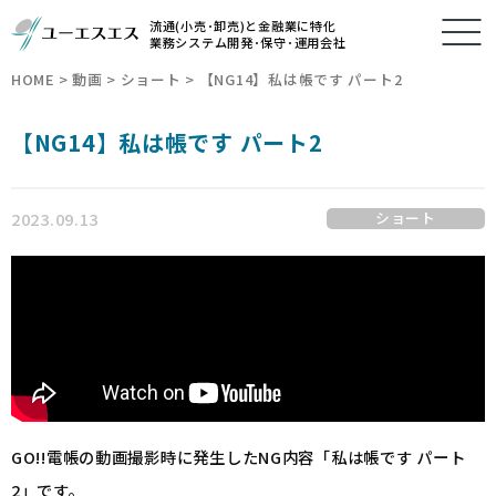
流通(小売･卸売)と金融業に特化
業務システム開発･保守･運用会社
HOME
>
動画
>
ショート
>
【NG14】私は帳です パート2
【NG14】私は帳です パート2
2023.09.13
ショート
GO!!電帳の動画撮影時に発生したNG内容「私は帳です パート
2」です。