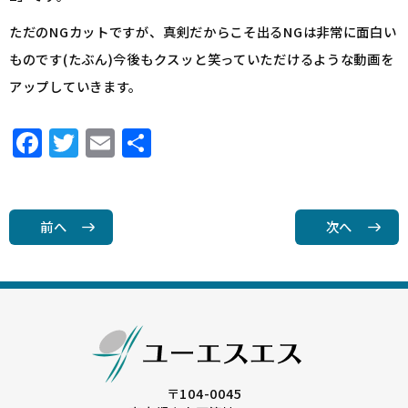
ただのNGカットですが、真剣だからこそ出るNGは非常に面白い
ものです(たぶん)今後もクスッと笑っていただけるような動画を
アップしていきます。
F
T
E
共
a
w
m
有
c
it
ai
e
t
l
前へ
次へ
b
e
o
r
o
k
〒104-0045