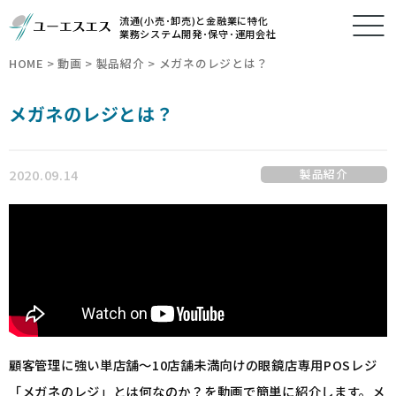
流通(小売･卸売)と金融業に特化
業務システム開発･保守･運用会社
HOME
>
動画
>
製品紹介
>
メガネのレジとは？
メガネのレジとは？
2020.09.14
製品紹介
顧客管理に強い単店舗～10店舗未満向けの眼鏡店専用POSレジ
「メガネのレジ」とは何なのか？を動画で簡単に紹介します。メ