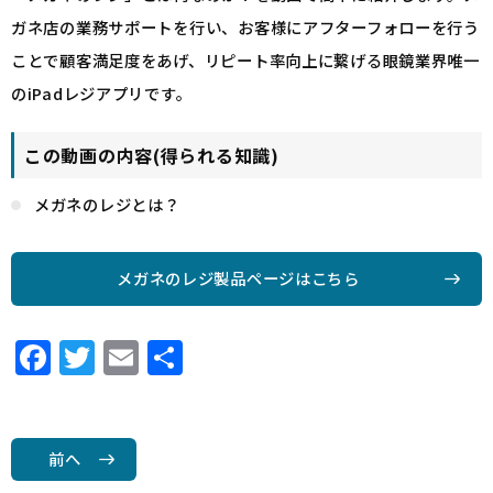
ガネ店の業務サポートを行い、お客様にアフターフォローを行う
ことで顧客満足度をあげ、リピート率向上に繋げる眼鏡業界唯一
のiPadレジアプリです。
この動画の内容(得られる知識)
メガネのレジとは？
メガネのレジ製品ページはこちら
F
T
E
共
a
w
m
有
c
it
ai
e
t
l
前へ