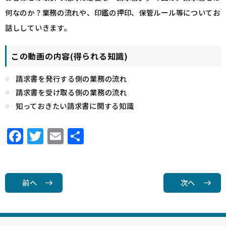
何なのか？業務の流れや、印鑑の押印、保管ルール等についてお
話ししていきます。
この動画の内容(得られる知識)
請求書を発行する側の業務の流れ
請求書を受け取る側の業務の流れ
知っておきたい請求書に関する知識
F
T
E
共
a
w
m
有
c
it
ai
e
t
l
前へ
次へ
b
e
o
r