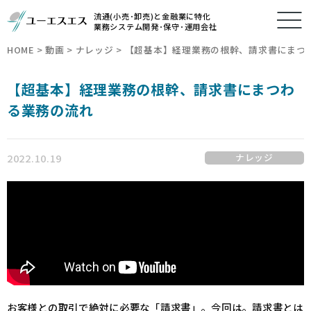
流通(小売･卸売)と金融業に特化
業務システム開発･保守･運用会社
HOME
>
動画
>
ナレッジ
>
【超基本】経理業務の根幹、請求書にまつ
【超基本】経理業務の根幹、請求書にまつわ
る業務の流れ
2022.10.19
ナレッジ
お客様との取引で絶対に必要な「請求書」。今回は。請求書とは