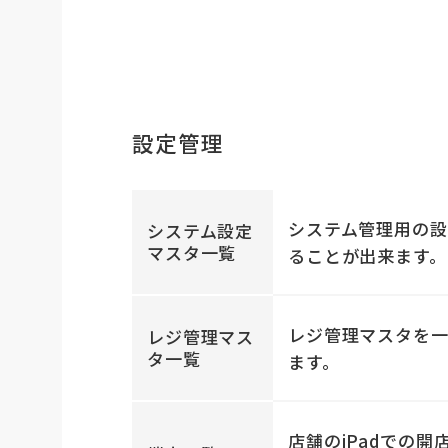
設定管理
システム管理用の
システム設定
マスタ一覧
ることが出来ます。
レジ管理マスタを
レジ管理マス
タ一覧
ます。
店舗のiPadでの