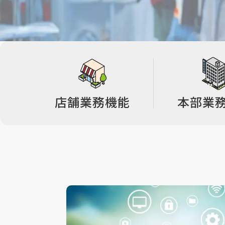
店舗業務
機能
本部業