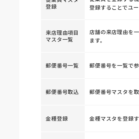
登録
登録することでユー
店舗の来店理由を
来店理由項目
マスタ一覧
ます。
郵便番号一覧
郵便番号を一覧で参
郵便番号取込
郵便番号マスタを取
金種登録
金種マスタを登録す