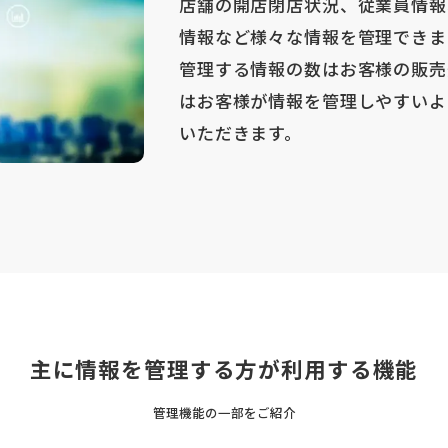
店舗の開店閉店状況、従業員情報
情報など様々な情報を管理できま
管理する情報の数はお客様の販売
はお客様が情報を管理しやすいよ
いただきます。
主に情報を管理する方が利用する機能
管理機能の一部をご紹介