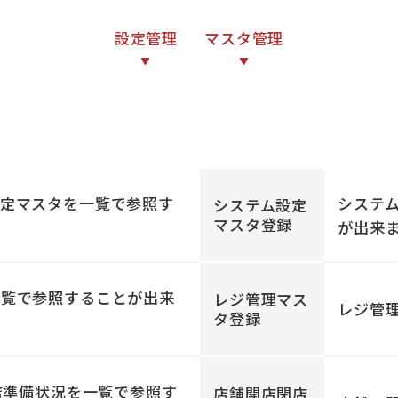
設定管理
マスタ管理
設定マスタを一覧で参照す
システ
システム設定
マスタ登録
が出来
一覧で参照することが出来
レジ管理マス
レジ管
タ登録
開店準備状況を一覧で参照す
店舗開店閉店