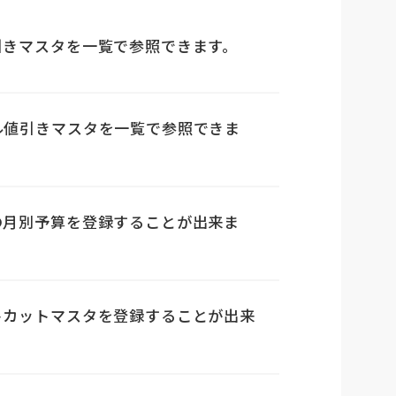
引きマスタを一覧で参照できます。
ル値引きマスタを一覧で参照できま
の月別予算を登録することが出来ま
トカットマスタを登録することが出来