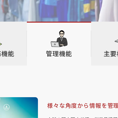
務
機能
管理
機能
主要
様々な角度から情報を管