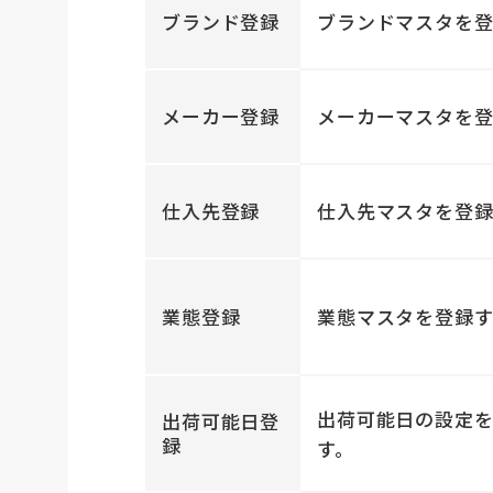
ブランド登録
ブランドマスタを登
メーカー登録
メーカーマスタを登
仕入先登録
仕入先マスタを登録
業態登録
業態マスタを登録す
出荷可能日の設定
出荷可能日登
録
す。