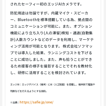
されたセーフィー初のエッジAIカメラです。
防犯用途は勿論ですが、内蔵マイク・スピーカ
ー、Bluetoothを標準搭載している為、拠点間の
コミュニケーションが可能に。また、オプション
機能により立ち入り(人の滞留)検知・通過(自動集
計)人数カウントなどのデータを利用し、マーケテ
ィング活用が可能となります。 株式会社ソフマッ
プでは導入した結果、ランニングコストを下げる
ことに成功しました。また、声も拾うことができ
るため接客の様子を撮影することでそれを教材化
し、研修に活用することを検討されています。
エッジAI：エッジデバイス（端末）にAI（人工知能）を搭載し、端末側で推論や
判断などを行えるようにする技術。
https://safie.jp/one/
※出典：