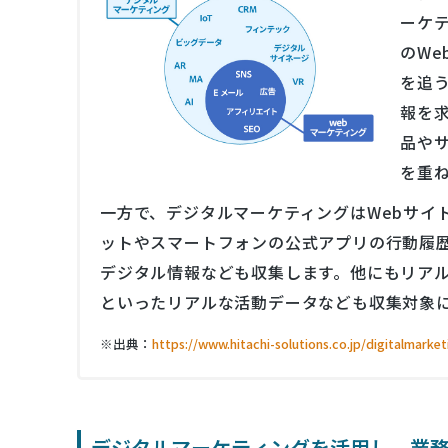
ーケ
のW
を追
報を
品や
を重
一方で、デジタルマーケティングはWebサイ
ットやスマートフォンの公式アプリの行動履歴
デジタル情報なども収集します。他にもリア
といったリアルな活動データなども収集対象
※出典：
https://www.hitachi-solutions.co.jp/digitalmark
デジタルマーケティングを活用し、業