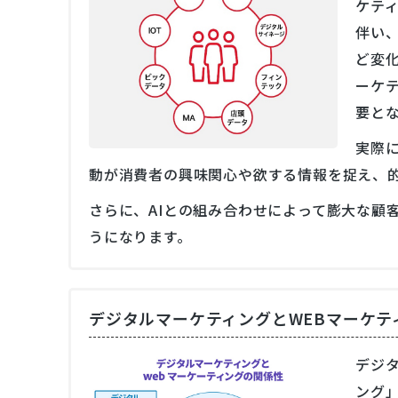
ケテ
伴い
ど変
ーケ
要と
実際
動が消費者の興味関心や欲する情報を捉え、
さらに、AIとの組み合わせによって膨大な顧
うになります。
デジタルマーケティングとWEBマーケテ
デジ
ング