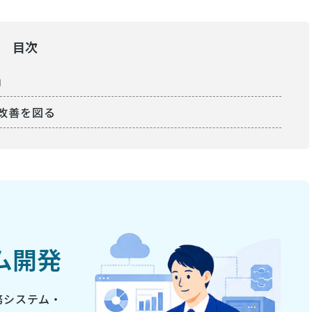
目次
」
改善を図る
ム開発
務システム・