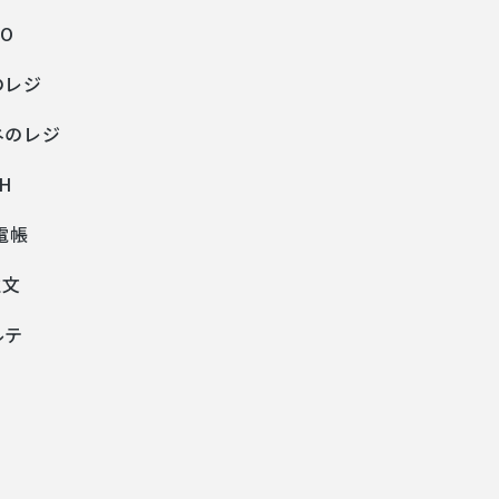
PO
のレジ
ネのレジ
H
!電帳
注文
ルテ