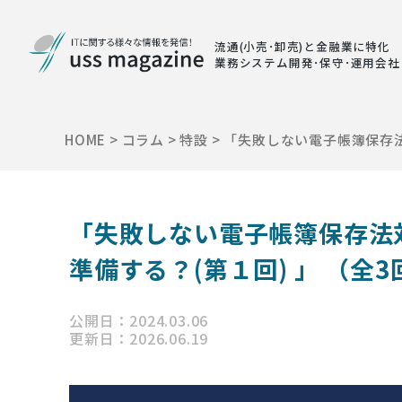
流通(小売･卸売)と金融業に特化
業務システム開発･保守･運用会社
HOME
>
コラム
>
特設
>
「失敗しない電子帳簿保存法
「失敗しない電子帳簿保存法
準備する？(第１回) 」 （全3
公開日：2024.03.06
更新日：2026.06.19