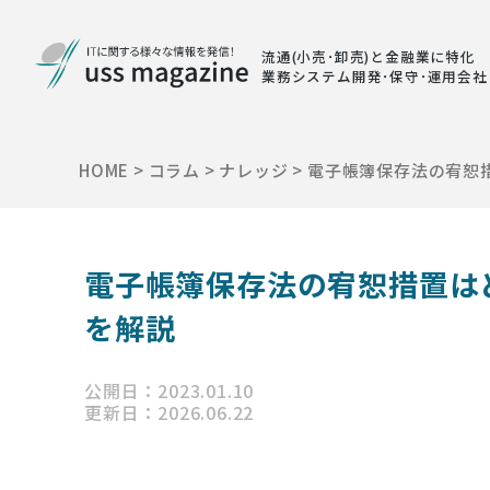
流通(小売･卸売)と金融業に特化
業務システム開発･保守･運用会社
HOME
>
コラム
>
ナレッジ
>
電子帳簿保存法の宥恕
電子帳簿保存法の宥恕措置は
を解説
公開日：2023.01.10
更新日：2026.06.22