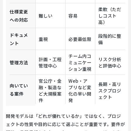
柔軟（ただ
仕様変更
難しい
容易
しコスト
への対応
高）
ドキュメ
段階的に整
重視
必要最低限
備
ント
チーム内コ
計画・工程
リスク分析
管理方法
ミュニケー
管理中心
と評価中心
ション重視
官公庁・金
Web・ア
長期・高リ
向いてい
融・製造な
プリなど変
スクプロジ
る案件
ど大規模案
化の早い開
ェクト
件
発
開発モデルは「どれが優れているか」ではなく、プロジ
ェクトの性質や目的に応じて選ぶことが重要です。要件が