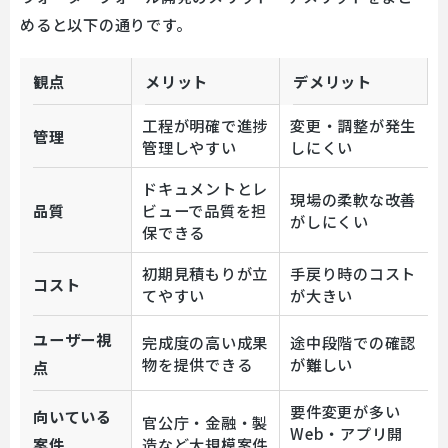
めると以下の通りです。
観点
メリット
デメリット
工程が明確で進捗
変更・調整が発生
管理
管理しやすい
しにくい
ドキュメントとレ
現場の柔軟な改善
品質
ビューで品質を担
がしにくい
保できる
初期見積もりが立
手戻り時のコスト
コスト
てやすい
が大きい
ユーザー視
完成度の高い成果
途中段階での確認
物を提供できる
が難しい
点
要件変更が多い
向いている
官公庁・金融・製
Web・アプリ開
案件
造など大規模案件