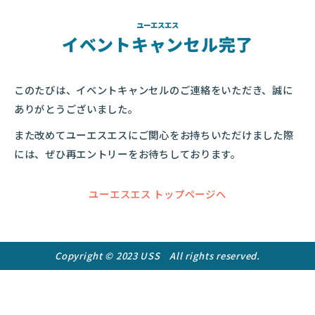
ユーエスエス
イベントキャンセル完了
このたびは、イベントキャンセルのご連絡をいただき、誠に
ありがとうございました。
また改めてユーエスエスにご関心をお持ちいただけました際
には、ぜひ再エントリーをお待ちしております。
ユーエスエス トップページへ
Copyright © 2023 USS All rights reserved.