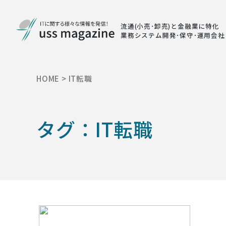
流通(小売･卸売)と金融業に特化
業務システム開発･保守･運用会社
HOME
>
IT転職
タグ：IT転職