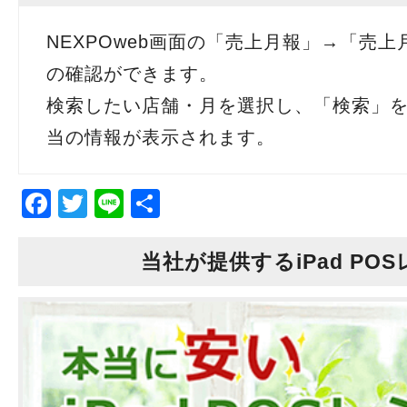
NEXPOweb画面の「売上月報」→「売
活用事例
の確認ができます。
お申込み書類一
検索したい店舗・月を選択し、「検索」
当の情報が表示されます。
アップデート
iPad端末の切
Facebook
Twitter
Line
共
有
当社が提供するiPad POS