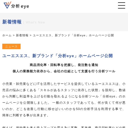
togg
nav
新着情報
What's New
ホーム
>
新着情報
>
ユーエスエス、新ブランド「分析eye」ホームページ公開
ニュース
ユーエスエス、新ブランド「分析eye」ホームページ公開
商品消化率・回転率を把握し、発注数を通知
個人の業務能力依存から、会社の仕組として支援を行う分析ツール
小売業・卸売業などにITを活用したサービスを提供しているユーエスエスは、小
売店の悩みに多くある「スキルがあるスタッフに依存した状態」を脱却し、数値
から判断し利益率を上げる行動を取れるようになる分析ツール「分析eye」のホ
ームページを公開致しました。 一般のスタッフであっても、何が良くて何が悪
いのか、どこを改善し行動に移せばいいのかを50の分析手法を利用する事で、
簡単に判断する事が出来ます。
例えば、坪効率を考え売上アップを図る為に客数、客単価、商品回転率などの複