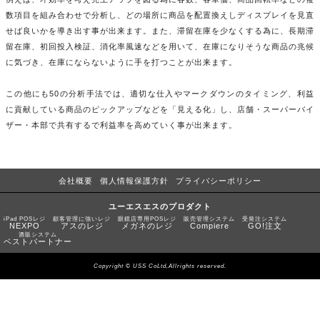
数項目を組み合わせで分析し、どの場所に商品を配置換えしディスプレイを見直
せば良いかを導き出す事が出来ます。また、滞留在庫を少なくする為に、長期滞
留在庫、初回投入検証、消化率風速などを用いて、在庫になりそうな商品の兆候
に気づき、在庫にならないように手を打つことが出来ます。
この他にも50の分析手法では、適切な仕入やマークダウンのタイミング、利益
に貢献している商品のピックアップなどを「見える化」し、店舗・スーパーバイ
ザー・本部で共有するで利益率を高めていく事が出来ます。
会社概要
個人情報保護方針
プライバシーポリシー
ユーエスエスのプロダクト
iPad POSレジ
顧客管理に強いレジ
眼鏡店専用POSレジ
販売管理システム
受発注システム
NEXPO
アスのレジ
メガネのレジ
Compiere
GO!注文
酒販システム
ベストパートナー
Copyright © USS CoLtd,Allrights reserved.